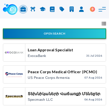
Jobs & Careers
Labor
Study
Blog
Pricing
Companies
Login
Post an 
Jobs and Careers
All fields
OPEN SEARCH
All Announcement Types
Loan Approval Specialist
EvocaBank
31 Jul 2026
Search
Peace Corps Medical Officer (PCMO)
US Peace Corps Armenia
07 Aug 2026
Տեխնիկաների Վաճառքի Մենեջեր
Specmash LLC
06 Aug 2026