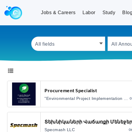
Jobs and Careers
Jobs & Careers
Labor
Study
Blo
All fields
All Anno
Procurement Specialist
"Environmental Project Implementation Unit" (EPIU) State Agency Government
0
Տեխնիկաների Վաճառքի Մենեջե
Specmash LLC
0