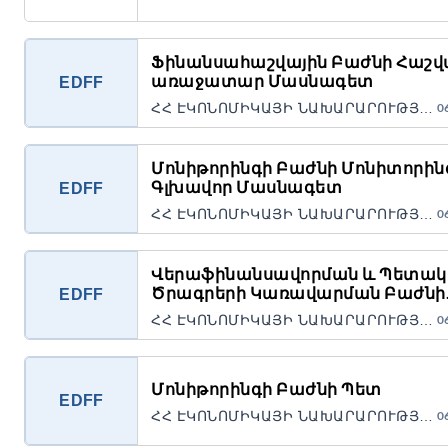
Ֆինանսահաշվային Բաժնի Հաշ
առաջատար Մասնագետ
EDFF
ՀՀ ԷԿՈՆՈՄԻԿԱՅԻ ՆԱԽԱՐԱՐՈՒԹՅԱՆ «ՏՆՏԵՍԱԿԱՆ ԶԱՐԳԱՑՄԱՆ ԵՎ ՖԻՆԱՆՍԱՎՈՐՄԱՆ ԿԱՌՈՒՅՑ» ՀԻՄՆԱՐԿ Պետական կառավարչական հիմնարկ
0
Մոնիթորինգի Բաժնի Մոնիտորին
Գլխավոր Մասնագետ
EDFF
ՀՀ ԷԿՈՆՈՄԻԿԱՅԻ ՆԱԽԱՐԱՐՈՒԹՅԱՆ «ՏՆՏԵՍԱԿԱՆ ԶԱՐԳԱՑՄԱՆ ԵՎ ՖԻՆԱՆՍԱՎՈՐՄԱՆ ԿԱՌՈՒՅՑ» ՀԻՄՆԱՐԿ Պետական կառավարչական հիմնարկ
0
Վերաֆինանսավորման և Պետա
Ծրագրերի Կառավարման Բաժնի
EDFF
Տնտեսագետ-գլխավոր Մասնագ
ՀՀ ԷԿՈՆՈՄԻԿԱՅԻ ՆԱԽԱՐԱՐՈՒԹՅԱՆ «ՏՆՏԵՍԱԿԱՆ ԶԱՐԳԱՑՄԱՆ ԵՎ ՖԻՆԱՆՍԱՎՈՐՄԱՆ ԿԱՌՈՒՅՑ» ՀԻՄՆԱՐԿ Պետական կառավարչական հիմնարկ
0
Մոնիթորինգի Բաժնի Պետ
EDFF
ՀՀ ԷԿՈՆՈՄԻԿԱՅԻ ՆԱԽԱՐԱՐՈՒԹՅԱՆ «ՏՆՏԵՍԱԿԱՆ ԶԱՐԳԱՑՄԱՆ ԵՎ ՖԻՆԱՆՍԱՎՈՐՄԱՆ ԿԱՌՈՒՅՑ» ՀԻՄՆԱՐԿ Պետական կառավարչական հիմնարկ
0