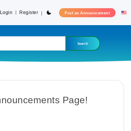
Login
Register
Post an Announcement
Search
nnouncements Page!