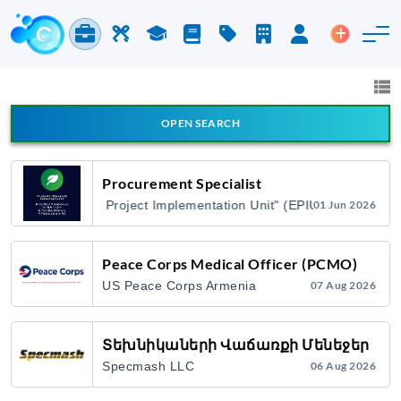
Jobs & Careers
Labor
Study
Blog
Pricing
Companies
Login
Post an 
Jobs and Careers
All fields
OPEN SEARCH
All Announcement Types
Procurement Specialist
"Environmental Project Implementation Unit" (EPIU) State Agen
01 Jun 2026
Search
Peace Corps Medical Officer (PCMO)
US Peace Corps Armenia
07 Aug 2026
Տեխնիկաների Վաճառքի Մենեջեր
Specmash LLC
06 Aug 2026