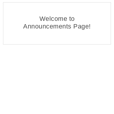
Ֆինանսահաշվային Բաժնի Հաշվապահ-առաջա
EDFF
Հ ԷԿՈՆՈՄԻԿԱՅԻ ՆԱԽԱՐԱՐՈՒԹՅԱՆ «ՏՆՏԵՍԱԿԱՆ ԶԱՐԳԱ
06 Aug 2026
Welcome to
Announcements Page!
Մոնիթորինգի Բաժնի Մոնիտորինգի Գլխավոր Մ
EDFF
Հ ԷԿՈՆՈՄԻԿԱՅԻ ՆԱԽԱՐԱՐՈՒԹՅԱՆ «ՏՆՏԵՍԱԿԱՆ ԶԱՐԳԱ
06 Aug 2026
Վերաֆինանսավորման և Պետական Ծրագրերի
EDFF
Հ ԷԿՈՆՈՄԻԿԱՅԻ ՆԱԽԱՐԱՐՈՒԹՅԱՆ «ՏՆՏԵՍԱԿԱՆ ԶԱՐԳԱ
06 Aug 2026
Մոնիթորինգի Բաժնի Պետ
EDFF
Հ ԷԿՈՆՈՄԻԿԱՅԻ ՆԱԽԱՐԱՐՈՒԹՅԱՆ «ՏՆՏԵՍԱԿԱՆ ԶԱՐԳԱ
06 Aug 2026
Analyst of Customer Analysis Divison (Business Lending
EvocaBank
05 Aug 2026