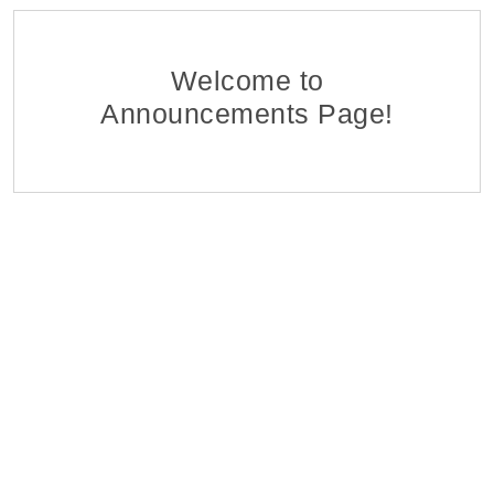
Policy Advisor for the SIGMA Programme
DAI Global UK, Armenian branch
05 Aug 2026
Welcome to
Announcements Page!
Research Programs Assistant
The Caucasus Research Resource Center-Armenia (CRRC)
03 Aug 2026
Կորպորատիվ Վաճառքի Մենեջեր (B2B)
Citadeli
27 Jul 2026
Դիստրիբուցիայի Վաճառքի Մենեջեր
Citadeli
27 Jul 2026
Marketing/Fundraising Officer
WWF Armenia
31 Jul 2026