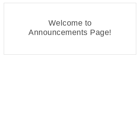
Ֆինանսահաշվային Բաժնի Հաշվապահ-առաջա
EDFF
Հ ԷԿՈՆՈՄԻԿԱՅԻ ՆԱԽԱՐԱՐՈՒԹՅԱՆ «ՏՆՏԵՍԱԿԱՆ ԶԱՐԳԱ
06 Aug 2026
Welcome to
Announcements Page!
Մոնիթորինգի Բաժնի Մոնիտորինգի Գլխավոր Մ
EDFF
Հ ԷԿՈՆՈՄԻԿԱՅԻ ՆԱԽԱՐԱՐՈՒԹՅԱՆ «ՏՆՏԵՍԱԿԱՆ ԶԱՐԳԱ
06 Aug 2026
Վերաֆինանսավորման և Պետական Ծրագրերի
EDFF
Հ ԷԿՈՆՈՄԻԿԱՅԻ ՆԱԽԱՐԱՐՈՒԹՅԱՆ «ՏՆՏԵՍԱԿԱՆ ԶԱՐԳԱ
06 Aug 2026
Մոնիթորինգի Բաժնի Պետ
EDFF
Հ ԷԿՈՆՈՄԻԿԱՅԻ ՆԱԽԱՐԱՐՈՒԹՅԱՆ «ՏՆՏԵՍԱԿԱՆ ԶԱՐԳԱ
06 Aug 2026
Analyst of Customer Analysis Divison (Business Lending
EvocaBank
05 Aug 2026