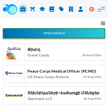
Jobs & Careers
Labor
Study
Blog
Pricing
Companies
Login
Post an 
Jobs and Careers
All fields
OPEN SEARCH
All Announcement Types
Թխող
Grand Candy
28 April 2026
Search
Peace Corps Medical Officer (PCMO)
US Peace Corps Armenia
07 Aug 2026
Տեխնիկաների Վաճառքի Մենեջեր
Specmash LLC
06 Aug 2026