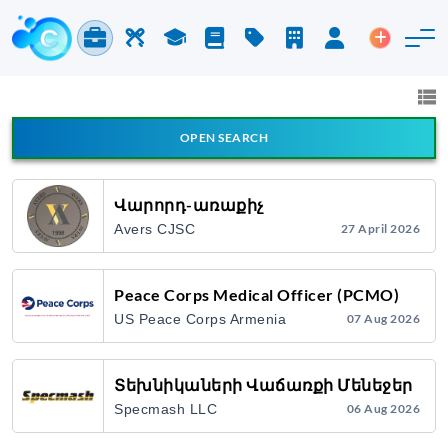
Jobs & Careers
Labor
Study
Blog
Pricing
Companies
Login
Post an 
Jobs and Careers
All fields
OPEN SEARCH
All Announcement Types
Վարորդ-առաքիչ
Avers CJSC
27 April 2026
Search
Peace Corps Medical Officer (PCMO)
US Peace Corps Armenia
07 Aug 2026
Տեխնիկաների Վաճառքի Մենեջեր
Specmash LLC
06 Aug 2026