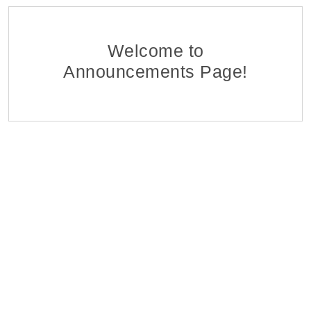
Ֆինանսահաշվային Բաժնի Հաշվապահ-առաջա
EDFF
Հ ԷԿՈՆՈՄԻԿԱՅԻ ՆԱԽԱՐԱՐՈՒԹՅԱՆ «ՏՆՏԵՍԱԿԱՆ ԶԱՐԳԱ
06 Aug 2026
Welcome to
Announcements Page!
Մոնիթորինգի Բաժնի Մոնիտորինգի Գլխավոր Մ
EDFF
Հ ԷԿՈՆՈՄԻԿԱՅԻ ՆԱԽԱՐԱՐՈՒԹՅԱՆ «ՏՆՏԵՍԱԿԱՆ ԶԱՐԳԱ
06 Aug 2026
Վերաֆինանսավորման և Պետական Ծրագրերի
EDFF
Հ ԷԿՈՆՈՄԻԿԱՅԻ ՆԱԽԱՐԱՐՈՒԹՅԱՆ «ՏՆՏԵՍԱԿԱՆ ԶԱՐԳԱ
06 Aug 2026
Մոնիթորինգի Բաժնի Պետ
EDFF
Հ ԷԿՈՆՈՄԻԿԱՅԻ ՆԱԽԱՐԱՐՈՒԹՅԱՆ «ՏՆՏԵՍԱԿԱՆ ԶԱՐԳԱ
06 Aug 2026
Analyst of Customer Analysis Divison (Business Lending
EvocaBank
05 Aug 2026