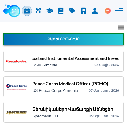
Աշխատանք և Կարիերա
Աշխատուժ
Ուսում
Բլոգ
Գնացուցակ
Ընկերություններ
Մուտք
Տեղադր
Աշխատանք և կարիերա
Բոլոր ոլորտները
ԲԱՑԵԼ ՈՐՈՆՈՒՄԸ
Հայտարարության բոլոր տեսակները
Technical Visual and Instrumental Assessment and Investme
DSIK Armenia
26 Մայիս 2026
Որոնում
Peace Corps Medical Officer (PCMO)
US Peace Corps Armenia
07 Օգոստոս 2026
Տեխնիկաների Վաճառքի Մենեջեր
Specmash LLC
06 Օգոստոս 2026