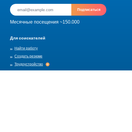
Подписаться
Месячные посещения ~150.000
Для соискателей
Найти работу
Создать резюме
Трудоустройство
Трудоустройство
Архив
Для работадателей
Разместить вакансию
Шаблоны вакансий
О нас
Найм
Найм
Правила публикации