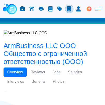
Работа и карьера
Труд
Учёба
Блог
Расценки
Компании
Вход
Размести
ArmBusiness LLC ООО
Общество с ограниченной
ответственностью (ООО)
Overview
Reviews
Jobs
Salaries
Interviews
Benefits
Photos
ArmBusiness LLC ООО