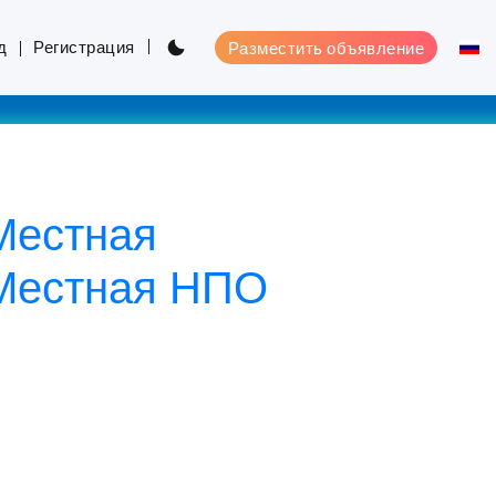
д
Регистрация
Разместить объявление
 Местная
 Местная НПО