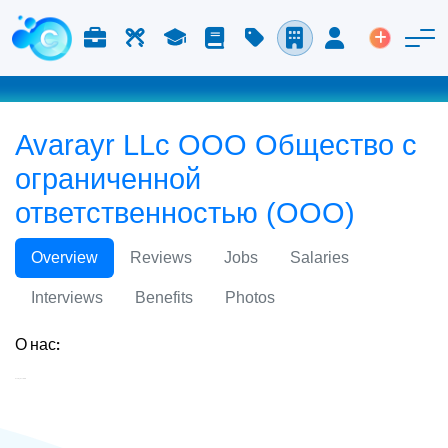
Работа и карьера
Труд
Учёба
Блог
Расценки
Компании
Вход
Размести
Avarayr LLc ООО Общество с
ограниченной
ответственностью (ООО)
Overview
Reviews
Jobs
Salaries
Interviews
Benefits
Photos
О нас:
Avarayr LLc ООО