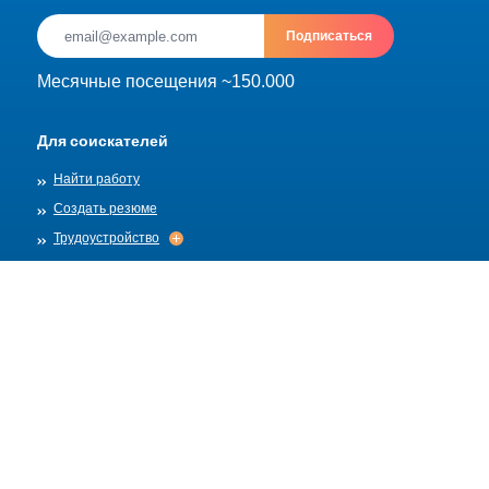
Подписаться
Месячные посещения ~150.000
Для соискателей
Найти работу
Создать резюме
Трудоустройство
Трудоустройство
Архив
Для работадателей
Разместить вакансию
Шаблоны вакансий
О нас
Найм
Найм
Правила публикации