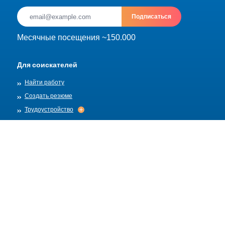
Подписаться
Месячные посещения ~150.000
Для соискателей
Найти работу
Создать резюме
Трудоустройство
Трудоустройство
Архив
Для работадателей
Разместить вакансию
Шаблоны вакансий
О нас
Найм
Найм
Правила публикации