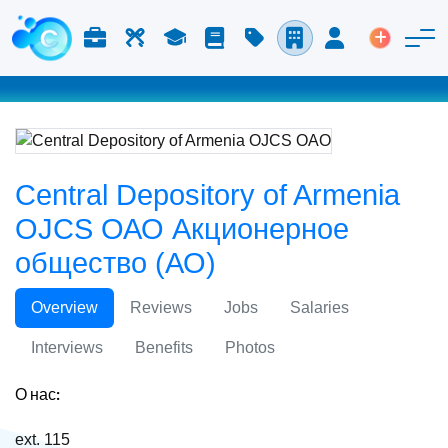
Работа и карьера
Труд
Учёба
Блог
Расценки
Компании
Вход
Размести
Central Depository of Armenia
OJCS ОАО Акционерное
общество (АО)
Overview
Reviews
Jobs
Salaries
Interviews
Benefits
Photos
О нас:
ext. 115