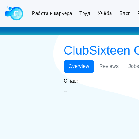
Работа и карьера
Труд
Учёба
Блог
ClubSixteen
Overview
Reviews
Jobs
О нас:
ClubSixteen ОАО