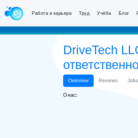
Работа и карьера
Труд
Учёба
Блог
DriveTech L
ответственн
Overview
Reviews
Jobs
О нас:
DriveTech LLC ООО