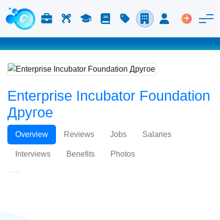
Работа и карьера
Труд
Учёба
Блог
Расценки
Компании
Вход
Размести
Enterprise Incubator Foundation
Другое
Overview
Reviews
Jobs
Salaries
Interviews
Benefits
Photos
Enterprise Incubator Foundation Другое