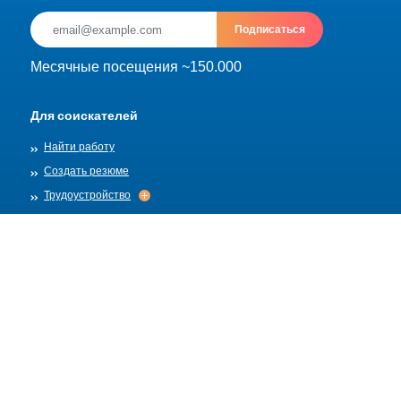
Подписаться
Месячные посещения ~150.000
Для соискателей
Найти работу
Создать резюме
Трудоустройство
Трудоустройство
Архив
Для работадателей
Разместить вакансию
Шаблоны вакансий
О нас
Найм
Найм
Правила публикации