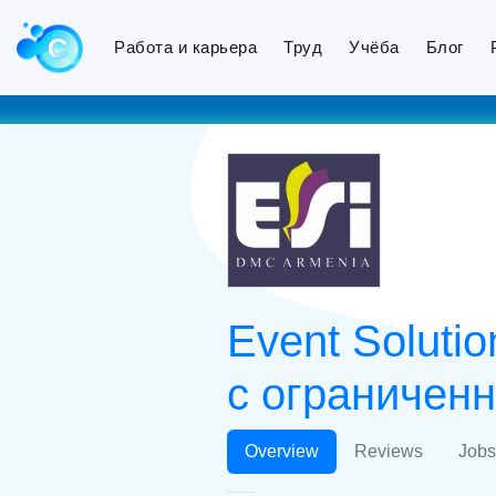
Работа и карьера
Труд
Учёба
Блог
Event Soluti
с ограничен
Overview
Reviews
Jobs
Event Solutions and Incentives LLC ООО