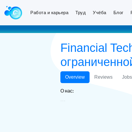
Работа и карьера
Труд
Учёба
Блог
Financial T
ограниченно
Overview
Reviews
Jobs
О нас:
Financial Tech LLC ООО