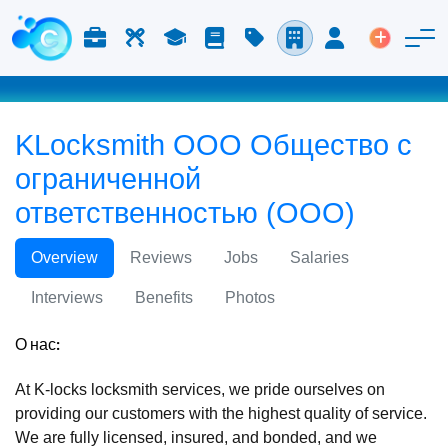
Работа и карьера
Труд
Учёба
Блог
Расценки
Компании
Вход
Размести
KLocksmith ООО Общество с
ограниченной
ответственностью (ООО)
Overview
Reviews
Jobs
Salaries
Interviews
Benefits
Photos
О нас:
At K-locks locksmith services, we pride ourselves on
providing our customers with the highest quality of service.
We are fully licensed, insured, and bonded, and we