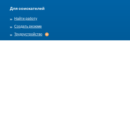
Для соискателей
Найти работу
Создать резюме
Трудоустройство
Трудоустройство
Архив
Для работадателей
Разместить вакансию
Шаблоны вакансий
О нас
Найм
Найм
Правила публикации
Полезные ресурсы
Ссылки
Помощь