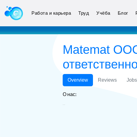
Работа и карьера
Труд
Учёба
Блог
Matemat ООО
ответственн
Overview
Reviews
Jobs
О нас:
Matemat ООО