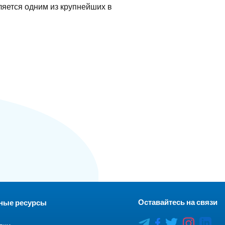
ляется одним из крупнейших в
Оставайтесь на связи
ные ресурсы
Car
CareerCe
CareerCenter Fa
CareerCente