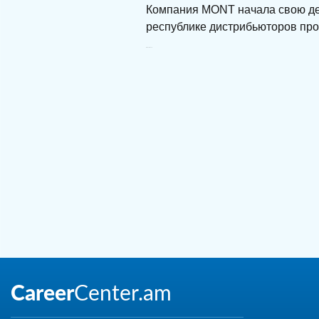
Компания MONT начала свою дея
республике дистрибьюторов про
MONT Armenia