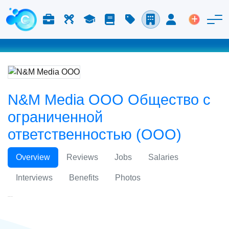
Работа и карьера
Труд
Учёба
Блог
Расценки
Компании
Вход
Размести
N&M Media ООО Общество с
ограниченной
ответственностью (ООО)
Overview
Reviews
Jobs
Salaries
Interviews
Benefits
Photos
N&M Media ООО