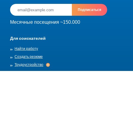
Подписаться
Месячные посещения ~150.000
Для соискателей
Найти работу
Создать резюме
Трудоустройство
Трудоустройство
Архив
Для работадателей
Разместить вакансию
Шаблоны вакансий
О нас
Найм
Найм
Правила публикации