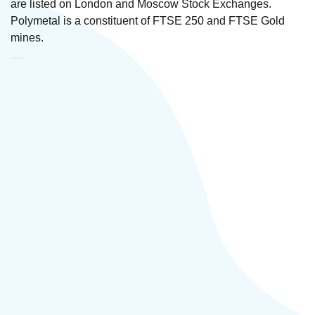
are listed on London and Moscow Stock Exchanges.
Polymetal is a constituent of FTSE 250 and FTSE Gold
mines.
Polymetal International PLC Другое