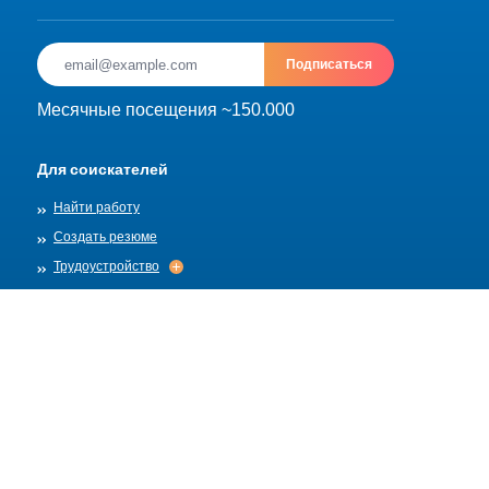
Подписаться
Месячные посещения ~150.000
Для соискателей
Найти работу
Создать резюме
Трудоустройство
Трудоустройство
Архив
Для работадателей
Разместить вакансию
Шаблоны вакансий
О нас
Найм
Найм