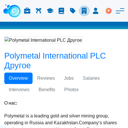
Работа и карьера
Труд
Учёба
Блог
Расценки
Компании
Вход
Размести
Polymetal International PLC
Другое
Overview
Reviews
Jobs
Salaries
Interviews
Benefits
Photos
О нас:
Polymetal is a leading gold and silver mining group,
operating in Russia and Kazakhstan.Company’s shares