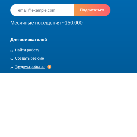
Подписаться
Месячные посещения ~150.000
Для соискателей
Найти работу
Создать резюме
Трудоустройство
Трудоустройство
Архив
Для работадателей
Разместить вакансию
Шаблоны вакансий
О нас
Найм
Найм
Правила публикации