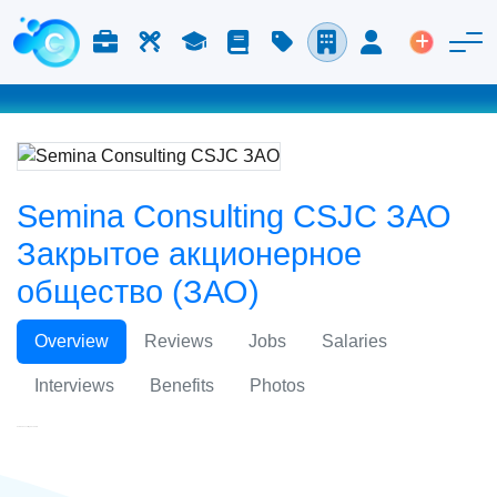
Работа и карьера
Труд
Учёба
Блог
Расценки
Компании
Вход
Размести
Semina Consulting CSJC ЗАО
Закрытое акционерное
общество (ЗАО)
Overview
Reviews
Jobs
Salaries
Interviews
Benefits
Photos
Semina Consulting CSJC ЗАО