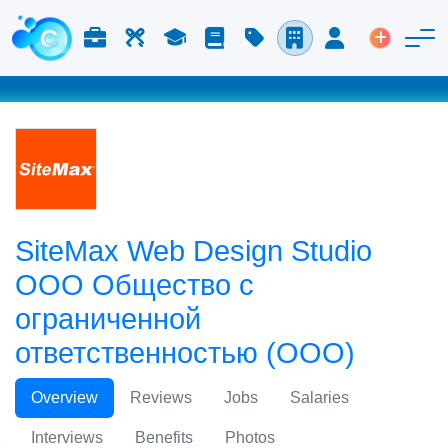
Работа и карьера
Труд
Учёба
Блог
Расценки
Компании
Вход
Размести
SiteMax Web Design Studio
ООО Общество с
ограниченной
ответственностью (ООО)
Overview
Reviews
Jobs
Salaries
Interviews
Benefits
Photos