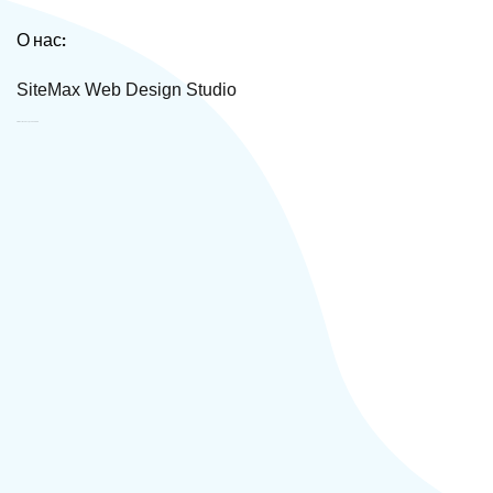
О нас:
SiteMax Web Design Studio
SiteMax Web Design Studio ООО