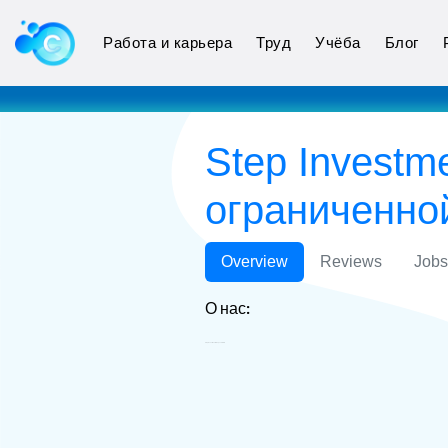
Работа и карьера
Труд
Учёба
Блог
Step Invest
ограниченно
Overview
Reviews
Jobs
О нас:
Step Investment Group LLC ООО