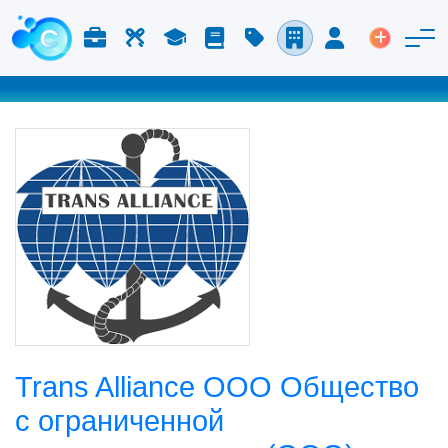
Работа и карьера
Труд
Учёба
Блог
Расценки
Компании
Вход
Размести
Trans Alliance ООО Общество
с ограниченной