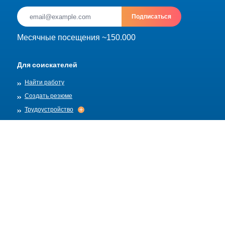
Подписаться
Месячные посещения ~150.000
Для соискателей
Найти работу
Создать резюме
Трудоустройство
Трудоустройство
Архив
Для работадателей
Разместить вакансию
Шаблоны вакансий
О нас
Найм
Найм
Правила публикации