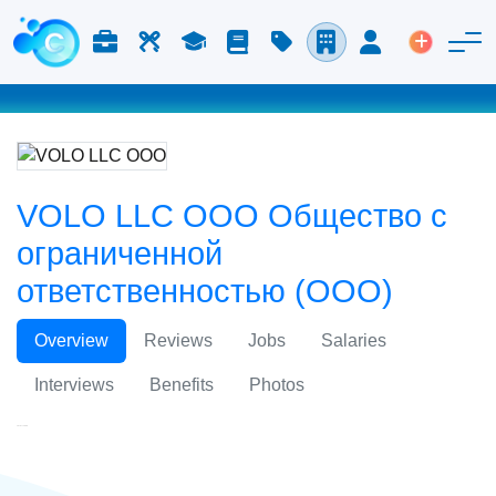
Работа и карьера
Труд
Учёба
Блог
Расценки
Компании
Вход
Размести
VOLO LLC ООО Общество с
ограниченной
ответственностью (ООО)
Overview
Reviews
Jobs
Salaries
Interviews
Benefits
Photos
VOLO LLC ООО