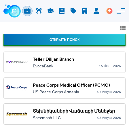
Работа и карьера
Труд
Учёба
Блог
Расценки
Компании
Вход
Размести
Работа и карьера
Все сферы
ОТКРЫТЬ ПОИСК
Тип работы
Teller Dilijan Branch
EvocaBank
16 Июнь 2026
Поиск
Peace Corps Medical Officer (PCMO)
US Peace Corps Armenia
07 Август 2026
Տեխնիկաների Վաճառքի Մենեջեր
Specmash LLC
06 Август 2026