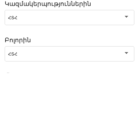
Կազմակերպություններին
Բոլորին
Օգնություն