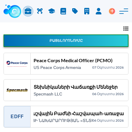
Աշխատանք և Կարիերա
Աշխատուժ
Ուսում
Բլոգ
Գնացուցակ
Ընկերություններ
Մուտք
Տեղադր
Աշխատանք և կարիերա
Բոլոր ոլորտները
ԲԱՑԵԼ ՈՐՈՆՈՒՄԸ
Հայտարարության բոլոր տեսակները
Peace Corps Medical Officer (PCMO)
US Peace Corps Armenia
07 Օգոստոս 2026
Որոնում
Տեխնիկաների Վաճառքի Մենեջեր
Specmash LLC
06 Օգոստոս 2026
Ֆինանսահաշվային Բաժնի Հաշվապահ-առաջատ
EDFF
Հ ԷԿՈՆՈՄԻԿԱՅԻ ՆԱԽԱՐԱՐՈՒԹՅԱՆ «ՏՆՏԵՍԱԿԱՆ ԶԱՐԳԱՑ
06 Օգոստոս 2026