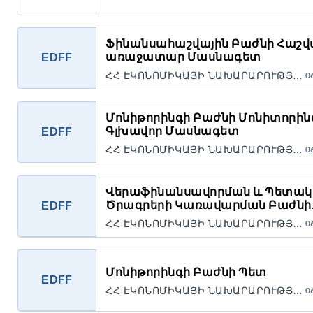
Ֆինանսահաշվային Բաժնի Հաշ
առաջատար Մասնագետ
EDFF
ՀՀ ԷԿՈՆՈՄԻԿԱՅԻ ՆԱԽԱՐԱՐՈՒԹՅԱՆ «ՏՆՏԵՍԱԿԱՆ ԶԱՐԳԱՑՄԱՆ ԵՎ ՖԻՆԱՆՍԱՎՈՐՄԱՆ ԿԱՌՈՒՅՑ» ՀԻՄՆԱՐԿ Պետական կառավարչական հիմնարկ
0
Մոնիթորինգի Բաժնի Մոնիտորին
Գլխավոր Մասնագետ
EDFF
ՀՀ ԷԿՈՆՈՄԻԿԱՅԻ ՆԱԽԱՐԱՐՈՒԹՅԱՆ «ՏՆՏԵՍԱԿԱՆ ԶԱՐԳԱՑՄԱՆ ԵՎ ՖԻՆԱՆՍԱՎՈՐՄԱՆ ԿԱՌՈՒՅՑ» ՀԻՄՆԱՐԿ Պետական կառավարչական հիմնարկ
0
Վերաֆինանսավորման և Պետա
Ծրագրերի Կառավարման Բաժնի
EDFF
Տնտեսագետ-գլխավոր Մասնագ
ՀՀ ԷԿՈՆՈՄԻԿԱՅԻ ՆԱԽԱՐԱՐՈՒԹՅԱՆ «ՏՆՏԵՍԱԿԱՆ ԶԱՐԳԱՑՄԱՆ ԵՎ ՖԻՆԱՆՍԱՎՈՐՄԱՆ ԿԱՌՈՒՅՑ» ՀԻՄՆԱՐԿ Պետական կառավարչական հիմնարկ
0
Մոնիթորինգի Բաժնի Պետ
EDFF
ՀՀ ԷԿՈՆՈՄԻԿԱՅԻ ՆԱԽԱՐԱՐՈՒԹՅԱՆ «ՏՆՏԵՍԱԿԱՆ ԶԱՐԳԱՑՄԱՆ ԵՎ ՖԻՆԱՆՍԱՎՈՐՄԱՆ ԿԱՌՈՒՅՑ» ՀԻՄՆԱՐԿ Պետական կառավարչական հիմնարկ
0