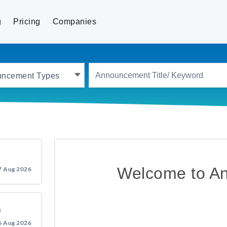
g
Pricing
Companies
uncement Types
Welcome to A
7 Aug 2026
ր
6 Aug 2026