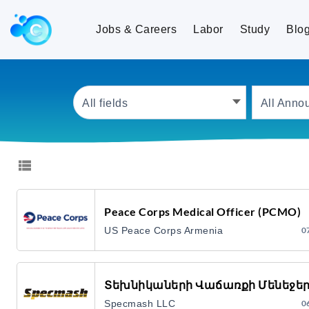
Jobs and Careers
Jobs & Careers
Labor
Study
Blo
All fields
All Anno
Peace Corps Medical Officer (PCMO)
US Peace Corps Armenia
0
Տեխնիկաների Վաճառքի Մենեջե
Specmash LLC
0