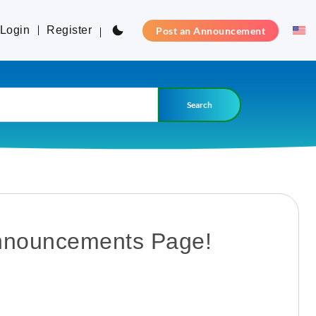
Login
Register
Post an Announcement
Search
nnouncements Page!