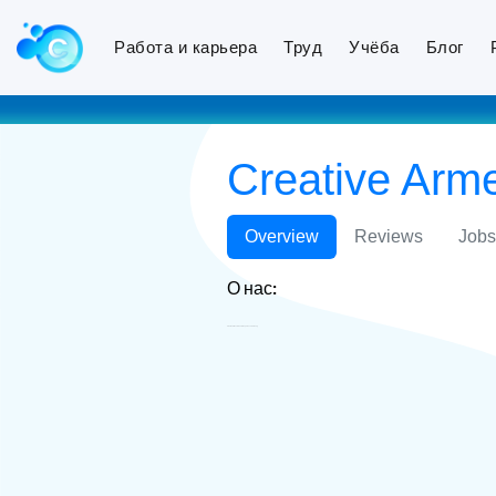
Работа и карьера
Труд
Учёба
Блог
Creative Ar
Overview
Reviews
Jobs
О нас:
Creative Armenia Благотворительный Фонд