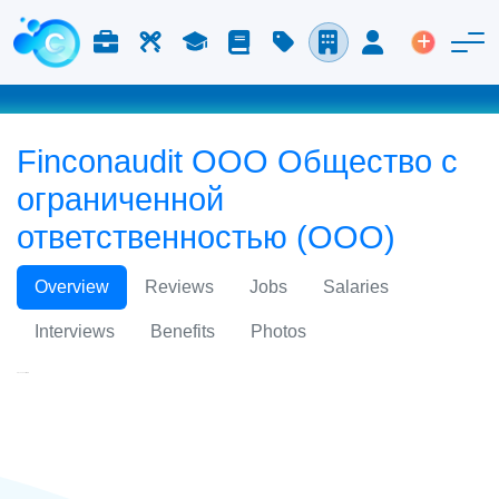
Работа и карьера
Труд
Учёба
Блог
Расценки
Компании
Вход
Размести
Finconaudit ООО Общество с
ограниченной
ответственностью (ООО)
Overview
Reviews
Jobs
Salaries
Interviews
Benefits
Photos
Finconaudit ООО