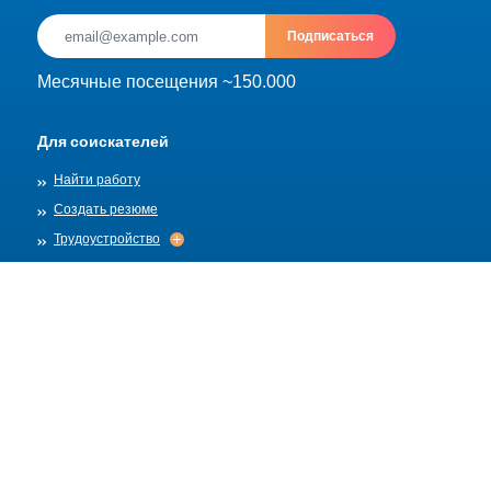
Подписаться
Месячные посещения ~150.000
Для соискателей
Найти работу
Создать резюме
Трудоустройство
Трудоустройство
Архив
Для работадателей
Разместить вакансию
Шаблоны вакансий
О нас
Найм
Найм
Правила публикации