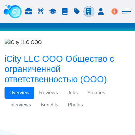
Работа и карьера
Труд
Учёба
Блог
Расценки
Компании
Вход
Размести
iCity LLC ООО Общество с
ограниченной
ответственностью (ООО)
Overview
Reviews
Jobs
Salaries
Interviews
Benefits
Photos
iCity LLC ООО