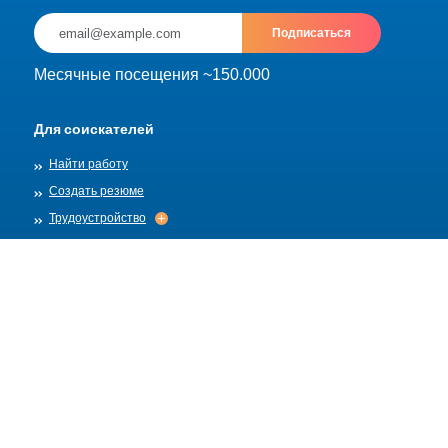
Подписаться
Месячные посещения ~150.000
Для соискателей
Найти работу
Создать резюме
Трудоустройство
Трудоустройство
Архив
Для работадателей
Разместить вакансию
Шаблоны вакансий
О нас
Найм
Найм
Правила публикации