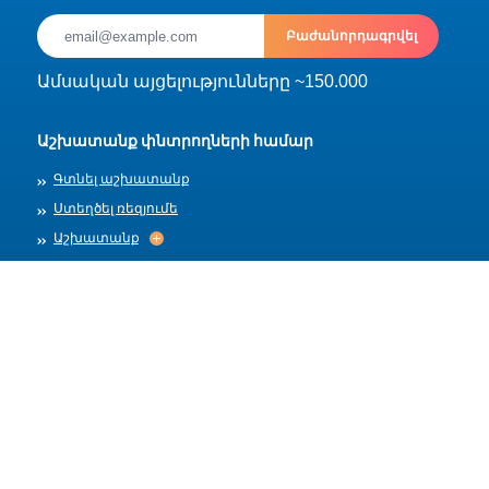
Բաժանորդագրվել
Ամսական այցելությունները ~150.000
Աշխատանք փնտրողների համար
Գտնել աշխատանք
Ստեղծել ռեզյումե
Աշխատանք
Աշխատանք
Արխիվ
Գործատուների համար
Տեղադրել աշխատանք
Աշխատանքի ձևանմուշներ
Մեր մասին
Աշխատանքի ընդունում
Աշխատանքի ընդունում
Հրապարակման կանոններ