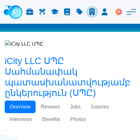
Աշխատանք և Կարիերա
Աշխատուժ
Ուսում
Բլոգ
Գնացուցակ
Ընկերություններ
Մուտք
Տեղադր
iCity LLC ՍՊԸ
Սահմանափակ
պատասխանատվությամբ
ընկերություն (ՍՊԸ)
Overview
Reviews
Jobs
Salaries
Interviews
Benefits
Photos
iCity LLC ՍՊԸ