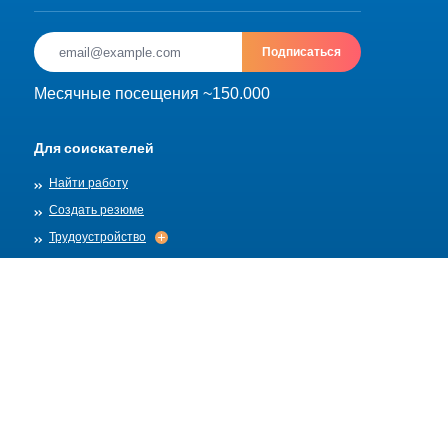
Подписаться
Месячные посещения ~150.000
Для соискателей
Найти работу
Создать резюме
Трудоустройство
Трудоустройство
Архив
Для работадателей
Разместить вакансию
Шаблоны вакансий
О нас
Найм
Найм