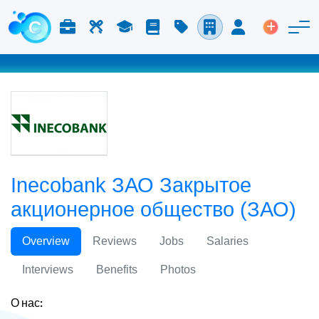
Работа и карьера
Труд
Учёба
Блог
Расценки
Компании
Вход
Размести
Inecobank ЗАО Закрытое
акционерное общество (ЗАО)
Overview
Reviews
Jobs
Salaries
Interviews
Benefits
Photos
О нас: