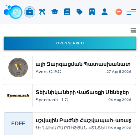
Jobs & Careers
Labor
Study
Blog
Pricing
Companies
Login
Post an 
Jobs and Careers
All fields
OPEN SEARCH
All Announcement Types
Շուկայի Զարգացման Պատասխանատու
Avers CJSC
27 April 2026
Search
Տեխնիկաների Վաճառքի Մենեջեր
Specmash LLC
06 Aug 2026
Ֆինանսահաշվային Բաժնի Հաշվապահ-առաջա
EDFF
Հ ԷԿՈՆՈՄԻԿԱՅԻ ՆԱԽԱՐԱՐՈՒԹՅԱՆ «ՏՆՏԵՍԱԿԱՆ ԶԱՐԳԱ
06 Aug 2026