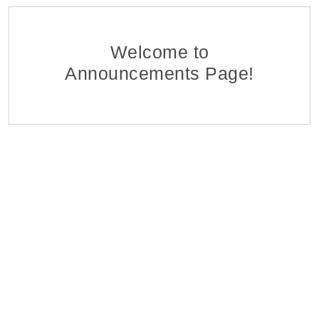
Մոնիթորինգի Բաժնի Մոնիտորինգի Գլխավոր Մ
EDFF
Հ ԷԿՈՆՈՄԻԿԱՅԻ ՆԱԽԱՐԱՐՈՒԹՅԱՆ «ՏՆՏԵՍԱԿԱՆ ԶԱՐԳԱ
06 Aug 2026
Welcome to
Announcements Page!
Վերաֆինանսավորման և Պետական Ծրագրերի
EDFF
Հ ԷԿՈՆՈՄԻԿԱՅԻ ՆԱԽԱՐԱՐՈՒԹՅԱՆ «ՏՆՏԵՍԱԿԱՆ ԶԱՐԳԱ
06 Aug 2026
Մոնիթորինգի Բաժնի Պետ
EDFF
Հ ԷԿՈՆՈՄԻԿԱՅԻ ՆԱԽԱՐԱՐՈՒԹՅԱՆ «ՏՆՏԵՍԱԿԱՆ ԶԱՐԳԱ
06 Aug 2026
Analyst of Customer Analysis Divison (Business Lending
EvocaBank
05 Aug 2026
յուղատնտեսական և Ճանապարհա-շինարարական 
Specmash LLC
05 Aug 2026