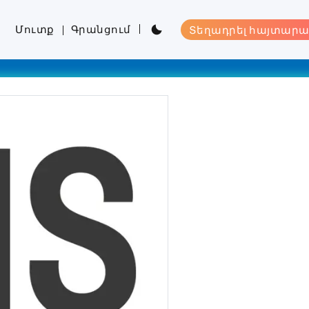
Մուտք
Գրանցում
Տեղադրել հայտարա