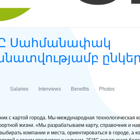
ՍՊԸ Սահմանափակ
ատվությամբ ընկերո
Salaries
Interviews
Benefits
Photos
ник с картой города. Мы-международная технологическая к
ортной жизни. «Мы разрабатываем карту, справочник и на
выбирать компании и места, ориентироваться в городе, а 