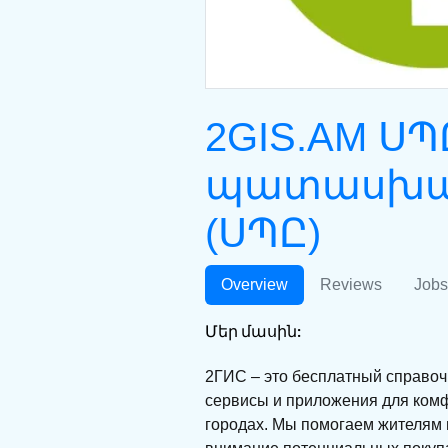
2GIS.AM 
պատասխան
(ՍՊԸ)
Overview
Reviews
Jobs
Մեր մասին:
2ГИС – это бесплатный справоч
сервисы и приложения для комф
городах. Мы помогаем жителям 