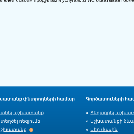
телей к своим продуктам и услугам. 2ГИС охватывает боле
խատանք փնտրողների համար
Գործատուների հա
Գտնել աշխատանք
Տեղադրել աշխա
տեղծել ռեզյումե
Աշխատանքի ձևա
Աշխատանք
Աշխատանք
Մեր մասին