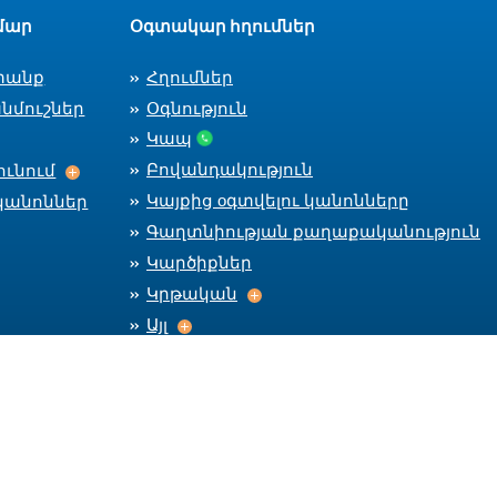
մար
Օգտակար հղումներ
տանք
Հղումներ
նմուշներ
Օգնություն
Կապ
Աշխատանքի ընդունում
Բովանդակություն
ւնում
Կայքից оգտվելու կանոնները
կանոններ
Գաղտնիության քաղաքականություն
Կարծիքներ
Կրթական
Կրթական
Այլ
Այլ
Մնալ կապի մեջ
Car
CareerC
CareerCenter Fa
CareerCente