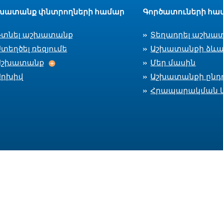
խատանք փնտրողների համար
Գործատուների հա
Գտնել աշխատանք
Տեղադրել աշխա
տեղծել ռեզյումե
Աշխատանքի ձևա
Աշխատանք
Աշխատանք
Մեր մասին
Արխիվ
Աշխատանքի ընդո
Հրապարակման 