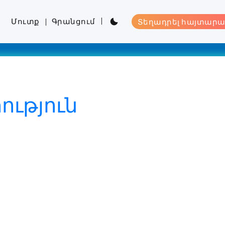
Մուտք
Գրանցում
Տեղադրել հայտարա
ւթյուն