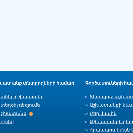
խատանք փնտրողների համար
Գործատուների հա
Գտնել աշխատանք
Տեղադրել աշխա
տեղծել ռեզյումե
Աշխատանքի ձևա
Աշխատանք
Աշխատանք
Մեր մասին
Արխիվ
Աշխատանքի ընդո
Հրապարակման 