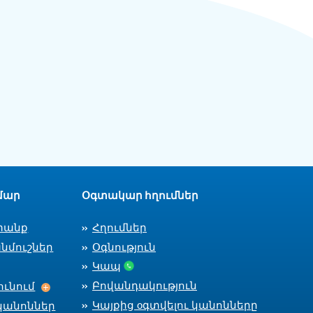
մար
Օգտակար հղումներ
տանք
Հղումներ
նմուշներ
Օգնություն
Կապ
Աշխատանքի ընդունում
Բովանդակություն
ւնում
Կայքից оգտվելու կանոնները
կանոններ