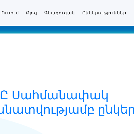
Ուսում
Բլոգ
Գնացուցակ
Ընկերություններ
ՍՊԸ Սահմանափակ
ատվությամբ ընկերո