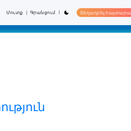
Մուտք
Գրանցում
Տեղադրել հայտարա
ւթյուն