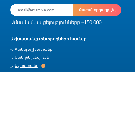
Բաժանորդագրվել
Ամսական այցելությունները ~150.000
Աշխատանք փնտրողների համար
Գտնել աշխատանք
Ստեղծել ռեզյումե
Աշխատանք
Աշխատանք
Արխիվ
Գործատուների համար
Տեղադրել աշխատանք
Աշխատանքի ձևանմուշներ
Մեր մասին
Աշխատանքի ընդունում
Աշխատանքի ընդունում
Հրապարակման կանոններ