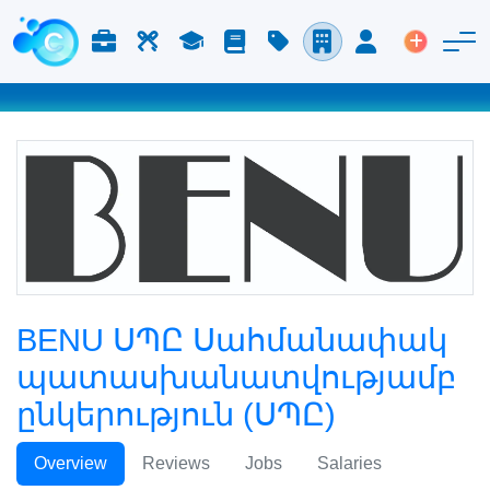
Աշխատանք և Կարիերա
Աշխատուժ
Ուսում
Բլոգ
Գնացուցակ
Ընկերություններ
Մուտք
Տեղադր
BENU ՍՊԸ Սահմանափակ
պատասխանատվությամբ
ընկերություն (ՍՊԸ)
Overview
Reviews
Jobs
Salaries