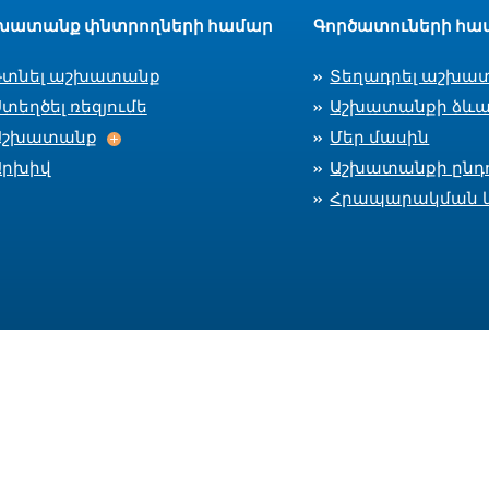
խատանք փնտրողների համար
Գործատուների հա
Գտնել աշխատանք
Տեղադրել աշխա
տեղծել ռեզյումե
Աշխատանքի ձևա
Աշխատանք
Աշխատանք
Մեր մասին
Արխիվ
Աշխատանքի ընդո
Հրապարակման 