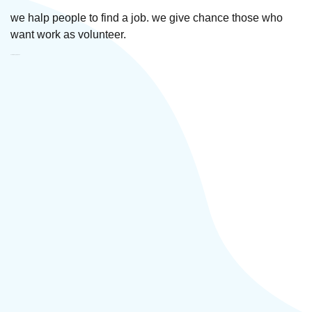
we halp people to find a job. we give chance those who
want work as volunteer.
CC LiliKH Տեղական ՀԿ