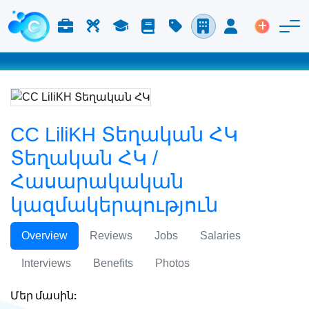
Աշխատանք և Կարիերա
Աշխատուժ
Ուսում
Բլոգ
Գնացուցակ
Ընկերություններ
Մուտք
Տեղադր
CC LiliKH Տեղական ՀԿ
Տեղական ՀԿ /
Հասարակական
կազմակերպություն
Overview
Reviews
Jobs
Salaries
Interviews
Benefits
Photos
Մեր մասին: