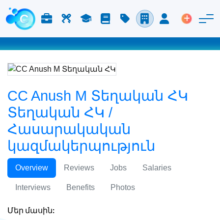
Աշխատանք և Կարիերա
Աշխատուժ
Ուսում
Բլոգ
Գնացուցակ
Ընկերություններ
Մուտք
Տեղադր
CC Anush M Տեղական ՀԿ
Տեղական ՀԿ /
Հասարակական
կազմակերպություն
Overview
Reviews
Jobs
Salaries
Interviews
Benefits
Photos
Մեր մասին: