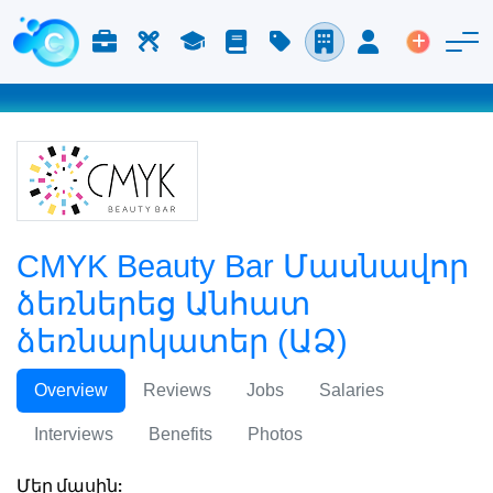
Աշխատանք և Կարիերա
Աշխատուժ
Ուսում
Բլոգ
Գնացուցակ
Ընկերություններ
Մուտք
Տեղադր
CMYK Beauty Bar Մասնավոր
ձեռներեց Անհատ
ձեռնարկատեր (ԱՁ)
Overview
Reviews
Jobs
Salaries
Interviews
Benefits
Photos
Մեր մասին: