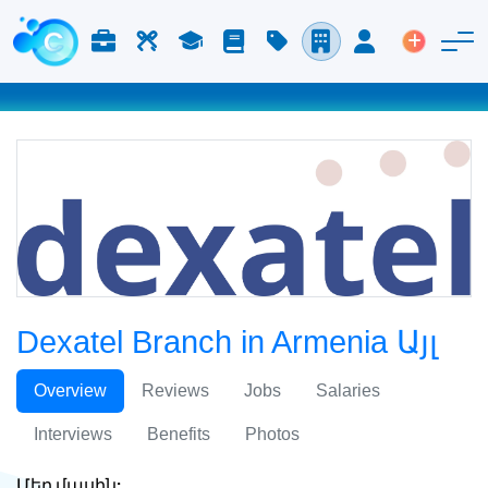
Աշխատանք և Կարիերա
Աշխատուժ
Ուսում
Բլոգ
Գնացուցակ
Ընկերություններ
Մուտք
Տեղադր
Dexatel Branch in Armenia Այլ
Overview
Reviews
Jobs
Salaries
Interviews
Benefits
Photos
Մեր մասին: