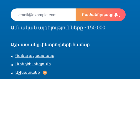
Բաժանորդագրվել
Ամսական այցելությունները ~150.000
Աշխատանք փնտրողների համար
Գտնել աշխատանք
Ստեղծել ռեզյումե
Աշխատանք
Աշխատանք
Արխիվ
Գործատուների համար
Տեղադրել աշխատանք
Աշխատանքի ձևանմուշներ
Մեր մասին
Աշխատանքի ընդունում
Աշխատանքի ընդունում
Հրապարակման կանոններ