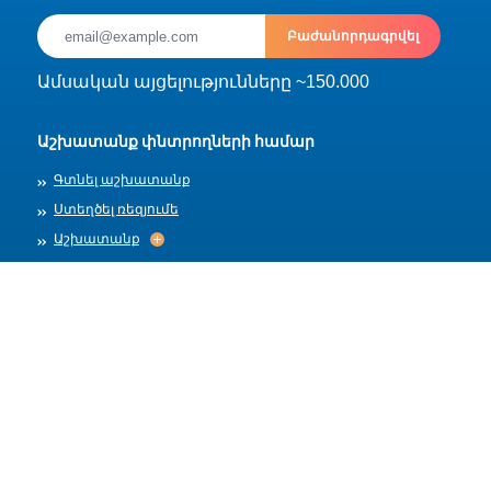
Բաժանորդագրվել
Ամսական այցելությունները ~150.000
Աշխատանք փնտրողների համար
Գտնել աշխատանք
Ստեղծել ռեզյումե
Աշխատանք
Աշխատանք
Արխիվ
Գործատուների համար
Տեղադրել աշխատանք
Աշխատանքի ձևանմուշներ
Մեր մասին
Աշխատանքի ընդունում
Աշխատանքի ընդունում
Հրապարակման կանոններ