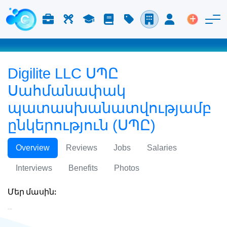
Աշխատանք և Կարիերա
Աշխատուժ
Ուսում
Բլոգ
Գնացուցակ
Ընկերություններ
Մուտք
Տեղադր
Digilite LLC ՍՊԸ
Սահմանափակ
պատասխանատվությամբ
ընկերություն (ՍՊԸ)
Overview
Reviews
Jobs
Salaries
Interviews
Benefits
Photos
Մեր մասին:
Digilite LLC ՍՊԸ