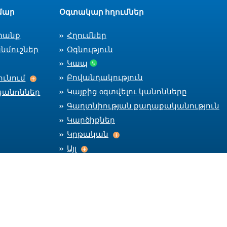
մար
Օգտակար հղումներ
տանք
Հղումներ
նմուշներ
Օգնություն
Կապ
Աշխատանքի ընդունում
Բովանդակություն
ւնում
Կայքից оգտվելու կանոնները
կանոններ
Գաղտնիության քաղաքականություն
Կարծիքներ
Կրթական
Կրթական
Այլ
Այլ
Մնալ կապի մեջ
Car
CareerC
CareerCenter Fa
CareerCente