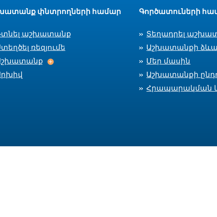
խատանք փնտրողների համար
Գործատուների հա
Գտնել աշխատանք
Տեղադրել աշխա
տեղծել ռեզյումե
Աշխատանքի ձևա
Աշխատանք
Աշխատանք
Մեր մասին
Արխիվ
Աշխատանքի ընդո
Հրապարակման 