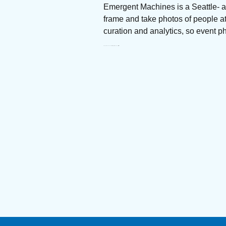
Emergent Machines is a Seattle- 
frame and take photos of people a
curation and analytics, so event 
Emergent Machines, inc. Մասնավոր ձեռներեց