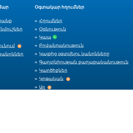
մար
Օգտակար հղումներ
տանք
Հղումներ
նմուշներ
Օգնություն
Կապ
Աշխատանքի ընդունում
Բովանդակություն
ւնում
Կայքից оգտվելու կանոնները
կանոններ
Գաղտնիության քաղաքականություն
Կարծիքներ
Կրթական
Կրթական
Այլ
Այլ
Մնալ կապի մեջ
Car
CareerC
CareerCenter Fa
CareerCente