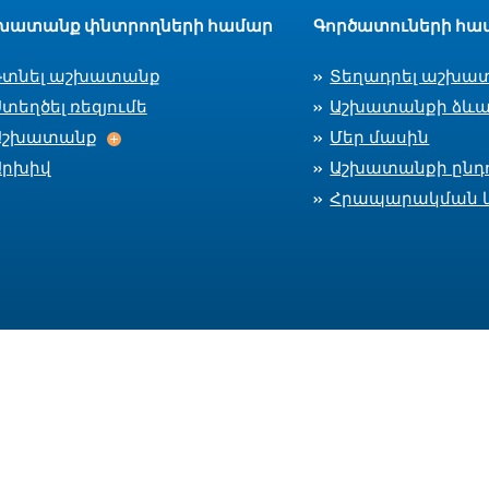
խատանք փնտրողների համար
Գործատուների հա
Գտնել աշխատանք
Տեղադրել աշխա
տեղծել ռեզյումե
Աշխատանքի ձևա
Աշխատանք
Աշխատանք
Մեր մասին
Արխիվ
Աշխատանքի ընդո
Հրապարակման 