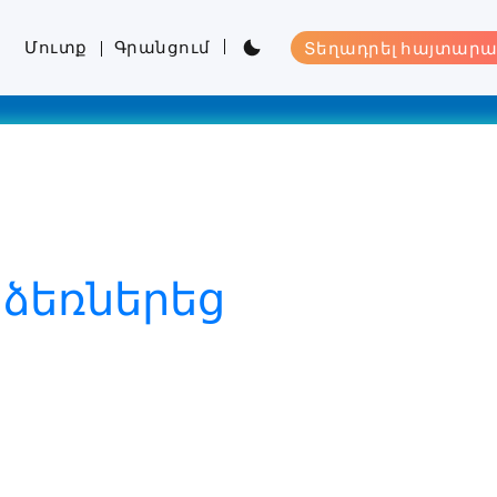
Մուտք
Գրանցում
Տեղադրել հայտարա
ր ձեռներեց